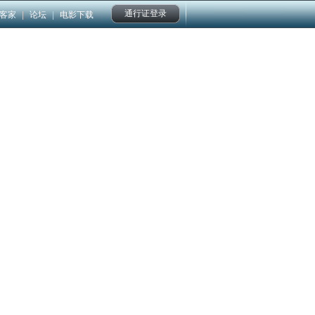
通行证登录
客家
|
论坛
|
电影下载