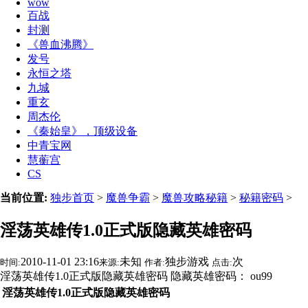
wow
百战
封测
《兽血沸腾》
发号
永恒之塔
九城
重玄
周杰伦
《秦始皇》，顶级设备
中青宝网
慧蘅宫
CS
当前位置:
独步首页
>
魔兽争霸
>
魔兽攻略秘籍
>
秘籍密码
>
淫荡英雄传1.0正式版隐藏英雄密码
2010-11-01 23:16
未知
独步游戏
次
时间:
来源:
作者:
点击:
淫荡英雄传1.0正式版隐藏英雄密码 隐藏英雄密码： ou99
淫荡英雄传1.0正式版隐藏英雄密码