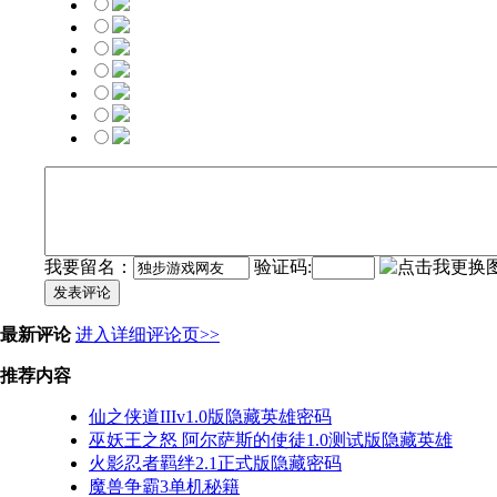
我要留名：
验证码:
发表评论
最新评论
进入详细评论页>>
推荐内容
仙之侠道IIIv1.0版隐藏英雄密码
巫妖王之怒 阿尔萨斯的使徒1.0测试版隐藏英雄
火影忍者羁绊2.1正式版隐藏密码
魔兽争霸3单机秘籍