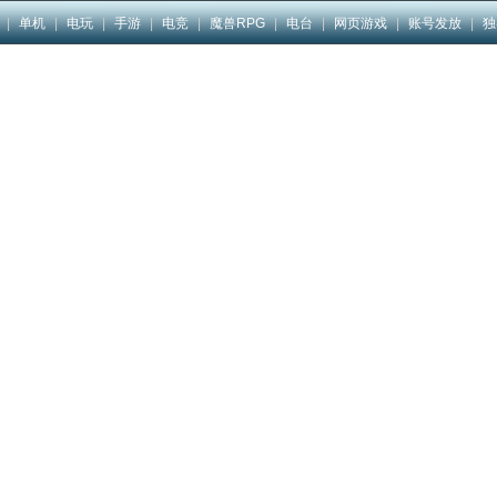
|
单机
|
电玩
|
手游
|
电竞
|
魔兽RPG
|
电台
|
网页游戏
|
账号发放
|
独