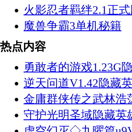
火影忍者羁绊2.1正
魔兽争霸3单机秘籍
热点内容
勇敢者的游戏1.23G
逆天问道V1.42隐藏
金庸群侠传之武林浩荡1
守护光明圣域隐藏英
虚空幻灭◇九曜篇u9