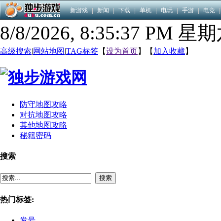
新游戏
|
新闻
|
下载
|
单机
|
电玩
|
手游
|
电竞
|
8/8/2026, 8:35:38 PM 星
高级搜索
|
网站地图
|
TAG标签
【
设为首页
】【
加入收藏
】
防守地图攻略
对抗地图攻略
其他地图攻略
秘籍密码
搜索
搜索
热门标签:
发号