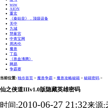
wow
AION
重玄
《秦始皇》，顶级设备
关中
九城
慧蘅宫
中青宝网
周杰伦
魔兽
丁磊
《兽血沸腾》
网易
争霸赛
当前位置:
独步首页
>
魔兽争霸
>
魔兽攻略秘籍
>
秘籍密码
>
仙之侠道IIIv1.0版隐藏英雄密码
2010-06-27 21:32
时间:
来源: