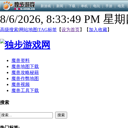
新游戏
|
新闻
|
下载
|
单机
|
电玩
|
手游
|
电竞
|
8/6/2026, 8:33:50 PM 星
高级搜索
|
网站地图
|
TAG标签
【
设为首页
】【
加入收藏
】
魔兽资料
魔兽地图下载
魔兽攻略秘籍
魔兽作弊地图
魔兽视频
魔兽工具下载
搜索
搜索
热门标签: