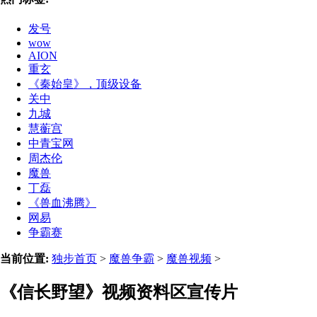
发号
wow
AION
重玄
《秦始皇》，顶级设备
关中
九城
慧蘅宫
中青宝网
周杰伦
魔兽
丁磊
《兽血沸腾》
网易
争霸赛
当前位置:
独步首页
>
魔兽争霸
>
魔兽视频
>
《信长野望》视频资料区宣传片